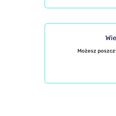
Wie
Możesz poszczyc
Wiedza ogólna
Trudne