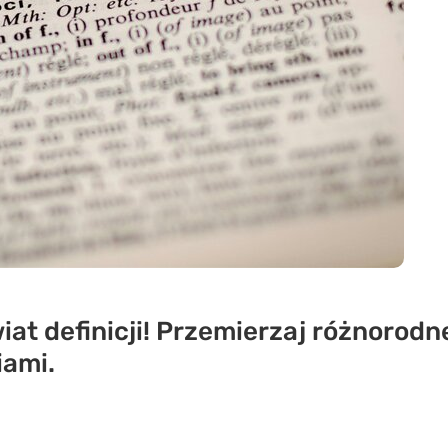
iat definicji! Przemierzaj różnorodn
iami.