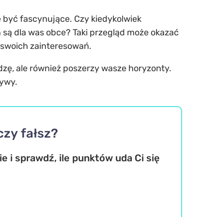
e być fascynujące. Czy kiedykolwiek
eń są dla was obce? Taki przegląd może okazać
a swoich zainteresowań.
iedzę, ale również poszerzy wasze horyzonty.
tywy.
czy fałsz?
 i sprawdź, ile punktów uda Ci się