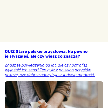
QUIZ Stare polskie przysłowia. Na pewno
je słyszałeś, ale czy wiesz co znaczą?
Znasz te powiedzenia od lat, ale czy potrafisz
wyjaśnić ich sens? Ten quiz z polskich przysłów
pokaże, czy dobrze odczytujesz ludową mądrość.