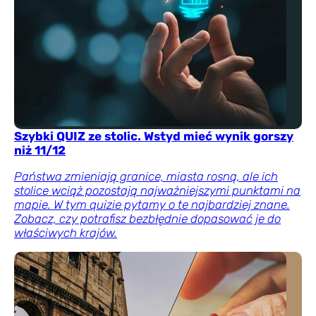
Szybki QUIZ ze stolic. Wstyd mieć wynik gorszy
niż 11/12
Państwa zmieniają granice, miasta rosną, ale ich
stolice wciąż pozostają najważniejszymi punktami na
mapie. W tym quizie pytamy o te najbardziej znane.
Zobacz, czy potrafisz bezbłędnie dopasować je do
właściwych krajów.