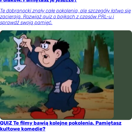
Te dobranocki znały całe pokolenia, ale szczegóły łatwo się
zacierają. Rozwiąż quiz o bajkach z czasów PRL-u i
sprawdź swoją pamięć.
QUIZ Te filmy bawią kolejne pokolenia. Pamiętasz
kultowe komedie?