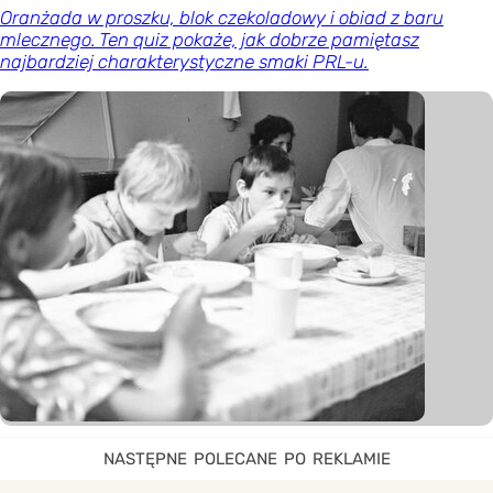
Oranżada w proszku, blok czekoladowy i obiad z baru
mlecznego. Ten quiz pokaże, jak dobrze pamiętasz
najbardziej charakterystyczne smaki PRL-u.