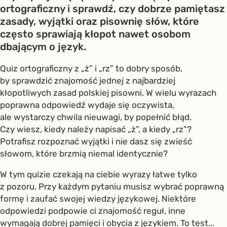
ortograficzny i sprawdź, czy dobrze pamiętasz
zasady, wyjątki oraz pisownię słów, które
często sprawiają kłopot nawet osobom
dbającym o język.
Quiz ortograficzny z „ż” i „rz” to dobry sposób,
by sprawdzić znajomość jednej z najbardziej
kłopotliwych zasad polskiej pisowni. W wielu wyrazach
poprawna odpowiedź wydaje się oczywista,
ale wystarczy chwila nieuwagi, by popełnić błąd.
Czy wiesz, kiedy należy napisać „ż”, a kiedy „rz”?
Potrafisz rozpoznać wyjątki i nie dasz się zwieść
słowom, które brzmią niemal identycznie?
W tym quizie czekają na ciebie wyrazy łatwe tylko
z pozoru. Przy każdym pytaniu musisz wybrać poprawną
formę i zaufać swojej wiedzy językowej. Niektóre
odpowiedzi podpowie ci znajomość reguł, inne
wymagają dobrej pamięci i obycia z językiem. To test...