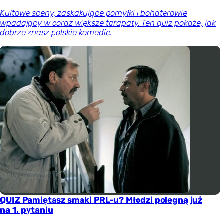
Kultowe sceny, zaskakujące pomyłki i bohaterowie
wpadający w coraz większe tarapaty. Ten quiz pokaże, jak
dobrze znasz polskie komedie.
QUIZ Pamiętasz smaki PRL-u? Młodzi polegną już
na 1. pytaniu