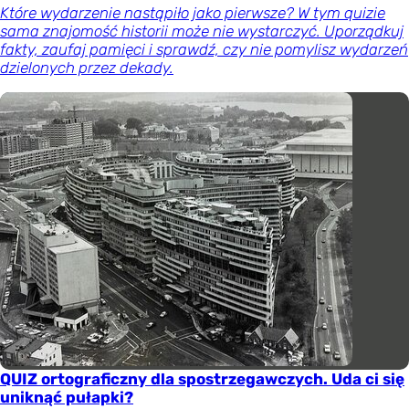
Które wydarzenie nastąpiło jako pierwsze? W tym quizie
sama znajomość historii może nie wystarczyć. Uporządkuj
fakty, zaufaj pamięci i sprawdź, czy nie pomylisz wydarzeń
dzielonych przez dekady.
QUIZ ortograficzny dla spostrzegawczych. Uda ci się
uniknąć pułapki?