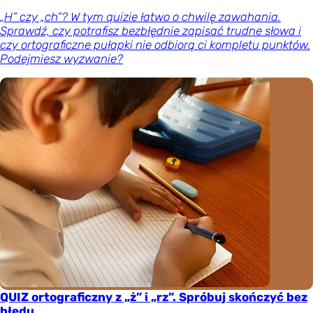
„H” czy „ch”? W tym quizie łatwo o chwilę zawahania.
Sprawdź, czy potrafisz bezbłędnie zapisać trudne słowa i
czy ortograficzne pułapki nie odbiorą ci kompletu punktów.
Podejmiesz wyzwanie?
QUIZ ortograficzny z „ż” i „rz”. Spróbuj skończyć bez
błędu