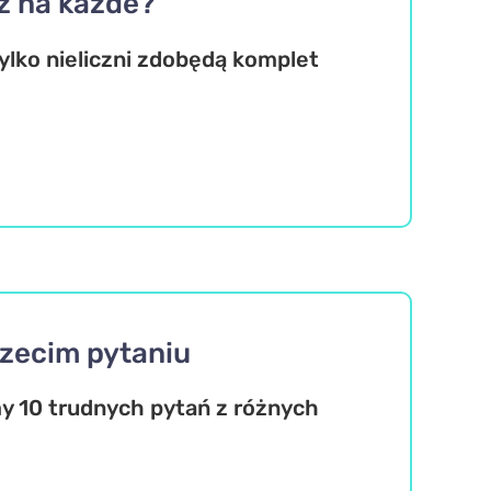
z na każde?
Tylko nieliczni zdobędą komplet
rzecim pytaniu
y 10 trudnych pytań z różnych