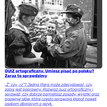
QUIZ ortograficzny. Umiesz pisać po polsku?
Zaraz to sprawdzimy
„Ż” czy „rz”? Jedna litera może zdecydować, czy
zapis jest poprawny. Rozwiąż quiz ortograficzny i
sprawdź, czy dobrze pamiętasz zasady, wyjątki oraz
pisownię słów, które często sprawiają kłopot nawet
osobom dbającym o język.