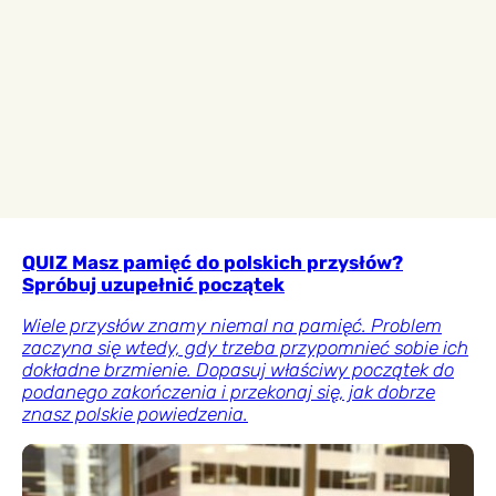
QUIZ Masz pamięć do polskich przysłów?
Spróbuj uzupełnić początek
Wiele przysłów znamy niemal na pamięć. Problem
zaczyna się wtedy, gdy trzeba przypomnieć sobie ich
dokładne brzmienie. Dopasuj właściwy początek do
podanego zakończenia i przekonaj się, jak dobrze
znasz polskie powiedzenia.