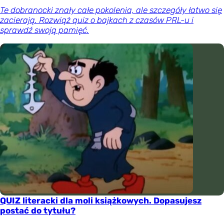
Te dobranocki znały całe pokolenia, ale szczegóły łatwo się
zacierają. Rozwiąż quiz o bajkach z czasów PRL-u i
sprawdź swoją pamięć.
QUIZ literacki dla moli książkowych. Dopasujesz
postać do tytułu?