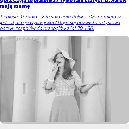
QUIZ Czyja to piosenka? Tylko fani starych utworów
mają szasnę
Te piosenki znała i śpiewała cała Polska. Czy pamiętasz
jednak, kto je wykonywał? Dopasuj nazwiska artystów i
nazwy zespołów do przebojów z lat 70. i 80.