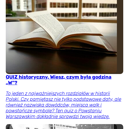
QUIZ historyczny. Wiesz, czym była godzina
„W”?
To jeden z najważniejszych rozdziałów w historii
Polski. Czy pamiętasz nie tylko podstawowe daty, ale
również nazwiska dowódców, miejsca walk i
powstańcze symbole? Ten quiz o Powstaniu
Warszawskim dokładnie sprawdzi twoją wiedzę.