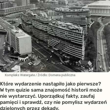
Kompleks Watergate
/ Źródło:
Domena publiczna
Które wydarzenie nastąpiło jako pierwsze?
W tym quizie sama znajomość historii może
nie wystarczyć. Uporządkuj fakty, zaufaj
pamięci i sprawdź, czy nie pomylisz wydarzeń
dzielonych przez dekady.