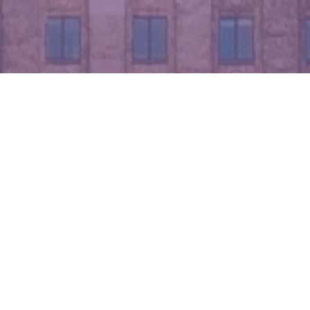
WIĘCEJ QUIZÓW
Matematyczna kartkówka bez trudnych
wzorów. Ile punktów zdobędziesz?
Jaki to ptak? Dopasuj nazwę do zdjęcia