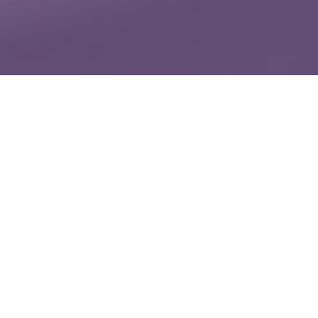
WIĘCEJ QUIZÓW
Co wiesz o witaminach? Sprawdzimy w tym
QUIZIE
Znasz zwierzęta żyjące w Polsce? Spróbuj