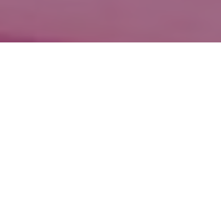
WIĘCEJ QUIZÓW
Największy, najmniejszy, najszybszy. Jak
dobrze znasz świat zwierząt?
Co wiesz o witaminach? Sprawdzimy w tym