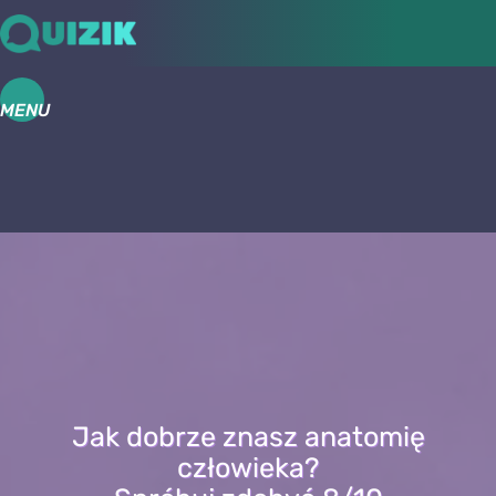
MENU
Jak dobrze znasz anatomię
człowieka?