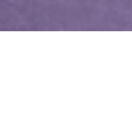
WIĘCEJ QUIZÓW
Znasz zwierzęta żyjące w Polsce? Spróbuj
zgarnąć komplet
Wiesz trochę o wszystkim? Ten quiz szybko