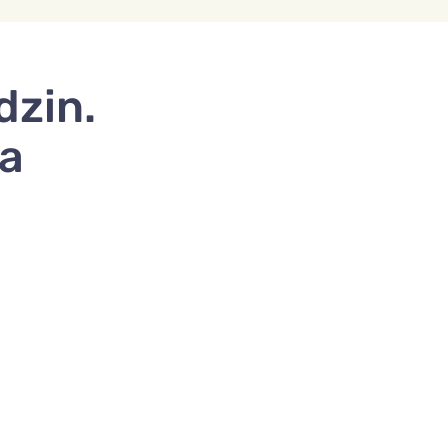
dzin.
za