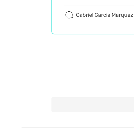
Gabriel Garcia Marquez
Wiedza ogólna
Misz Masz
Trudne