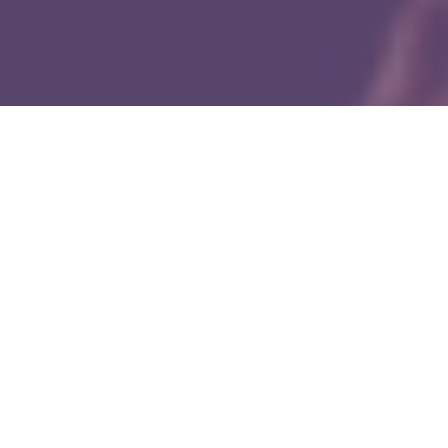
WIĘCEJ QUIZÓW
Matematyczna kartkówka bez trudnych
wzorów. Ile punktów zdobędziesz?
Jaki to ptak? Dopasuj nazwę do zdjęcia