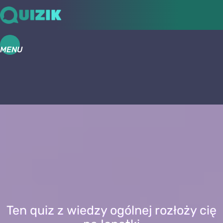
MENU
Ten quiz z wiedzy ogólnej rozłoży cię