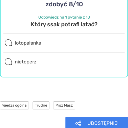
zdobyć 8/10
Odpowiedz na 1 pytanie z 10
Który ssak potrafi latać?
lotopałanka
nietoperz
Wiedza ogólna
Trudne
Misz Masz
UDOSTĘPNIJ