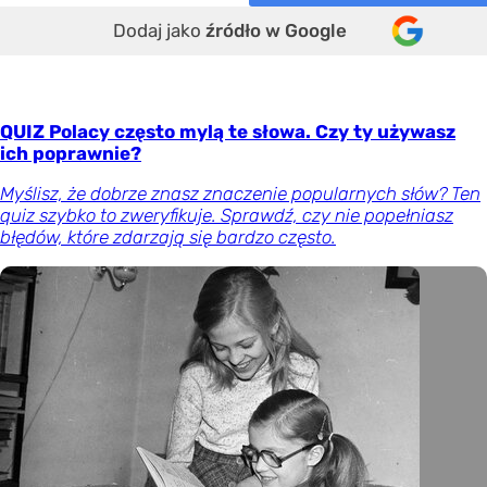
Dodaj jako
źródło w Google
QUIZ Polacy często mylą te słowa. Czy ty używasz
ich poprawnie?
Myślisz, że dobrze znasz znaczenie popularnych słów? Ten
quiz szybko to zweryfikuje. Sprawdź, czy nie popełniasz
błędów, które zdarzają się bardzo często.