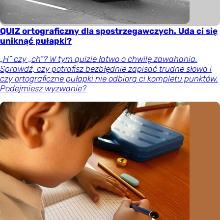
QUIZ ortograficzny dla spostrzegawczych. Uda ci się
uniknąć pułapki?
„H” czy „ch”? W tym quizie łatwo o chwilę zawahania.
Sprawdź, czy potrafisz bezbłędnie zapisać trudne słowa i
czy ortograficzne pułapki nie odbiorą ci kompletu punktów.
Podejmiesz wyzwanie?