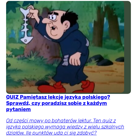
QUIZ Pamiętasz lekcje języka polskiego?
Sprawdź, czy poradzisz sobie z każdym
pytaniem
Od części mowy po bohaterów lektur. Ten quiz z
języka polskiego wymaga wiedzy z wielu szkolnych
działów. Ile punktów uda ci się zdobyć?