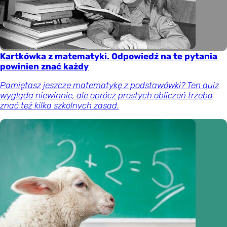
Kartkówka z matematyki. Odpowiedź na te pytania
powinien znać każdy
Pamiętasz jeszcze matematykę z podstawówki? Ten quiz
wygląda niewinnie, ale oprócz prostych obliczeń trzeba
znać też kilka szkolnych zasad.