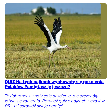
QUIZ Na tych bajkach wychowały się pokolenia
Polaków. Pamiętasz je jeszcze?
Te dobranocki znały całe pokolenia, ale szczegóły
łatwo się zacierają. Rozwiąż quiz o bajkach z czasów
PRL-u i sprawdź swoją pamięć.