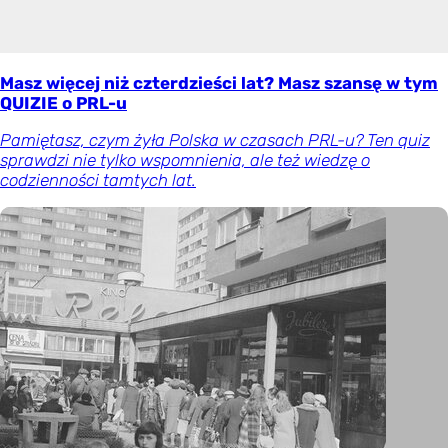
Masz więcej niż czterdzieści lat? Masz szansę w tym
QUIZIE o PRL-u
Pamiętasz, czym żyła Polska w czasach PRL-u? Ten quiz
sprawdzi nie tylko wspomnienia, ale też wiedzę o
codzienności tamtych lat.