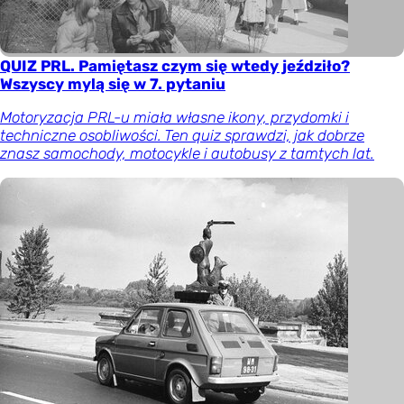
QUIZ PRL. Pamiętasz czym się wtedy jeździło?
Wszyscy mylą się w 7. pytaniu
Motoryzacja PRL-u miała własne ikony, przydomki i
techniczne osobliwości. Ten quiz sprawdzi, jak dobrze
znasz samochody, motocykle i autobusy z tamtych lat.