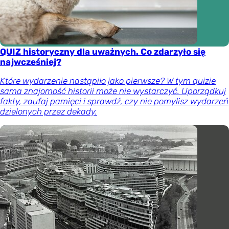
QUIZ historyczny dla uważnych. Co zdarzyło się
najwcześniej?
Które wydarzenie nastąpiło jako pierwsze? W tym quizie
sama znajomość historii może nie wystarczyć. Uporządkuj
fakty, zaufaj pamięci i sprawdź, czy nie pomylisz wydarzeń
dzielonych przez dekady.