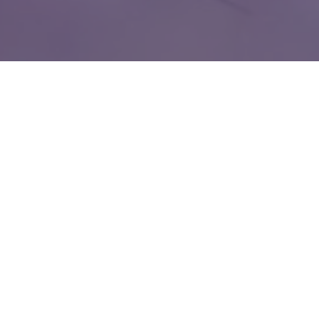
WIĘCEJ QUIZÓW
Co wiesz o witaminach? Sprawdzimy w tym
QUIZIE
Znasz zwierzęta żyjące w Polsce? Spróbuj