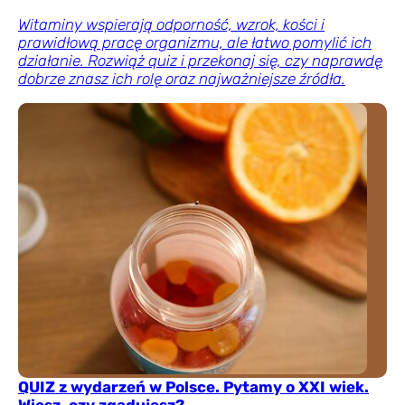
Witaminy wspierają odporność, wzrok, kości i
prawidłową pracę organizmu, ale łatwo pomylić ich
działanie. Rozwiąż quiz i przekonaj się, czy naprawdę
dobrze znasz ich rolę oraz najważniejsze źródła.
QUIZ z wydarzeń w Polsce. Pytamy o XXI wiek.
Wiesz, czy zgadujesz?