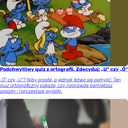
Podchwytliwy quiz z ortografii. Zdecyduj: „U” czy „Ó”
„Ó” czy „U”? Niby proste, a jednak łatwo się pomylić. Ten
quiz ortograficzny pokaże, czy naprawdę pamiętasz
zasady i najczęstsze wyjątki.