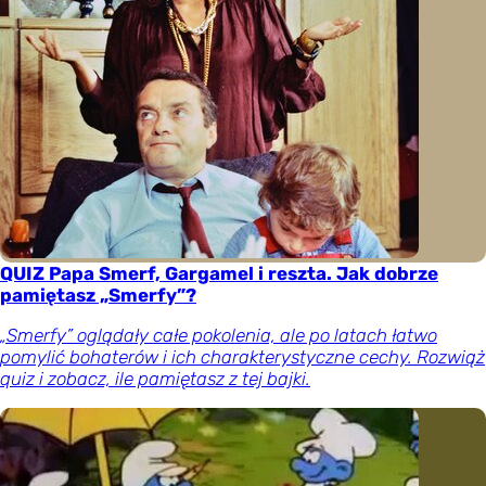
QUIZ Papa Smerf, Gargamel i reszta. Jak dobrze
pamiętasz „Smerfy”?
„Smerfy” oglądały całe pokolenia, ale po latach łatwo
pomylić bohaterów i ich charakterystyczne cechy. Rozwiąż
quiz i zobacz, ile pamiętasz z tej bajki.