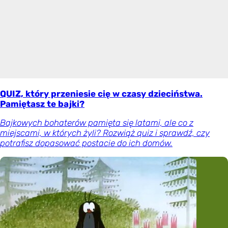
QUIZ, który przeniesie cię w czasy dzieciństwa.
Pamiętasz te bajki?
Bajkowych bohaterów pamięta się latami, ale co z
miejscami, w których żyli? Rozwiąż quiz i sprawdź, czy
potrafisz dopasować postacie do ich domów.