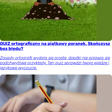
QUIZ ortograficzny na piątkowy poranek. Skończysz
bez błędu?
Zasady ortografii wydają się proste, dopóki nie pojawią się
podchwytliwe przykłady. Ten quiz sprawdzi twoją wiedzę i
językowe wyczucie.