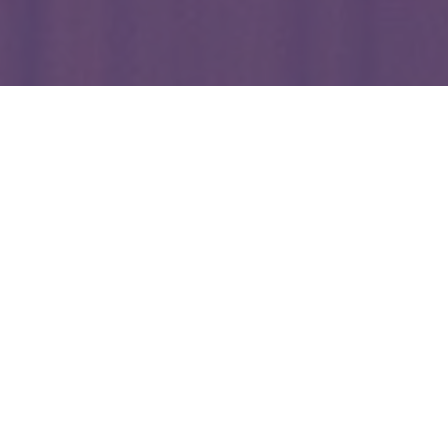
WIĘCEJ QUIZÓW
Największy, najmniejszy, najszybszy. Jak
dobrze znasz świat zwierząt?
Co wiesz o witaminach? Sprawdzimy w tym