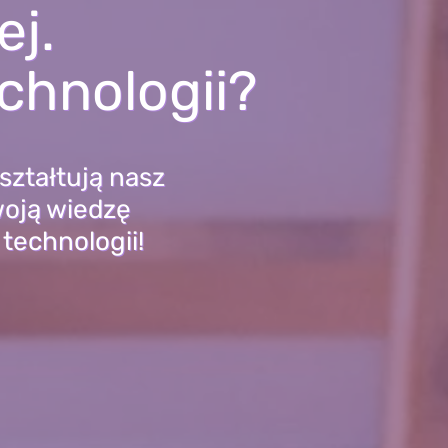
ej.
echnologii?
ształtują nasz
woją wiedzę
 technologii!