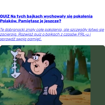
QUIZ Na tych bajkach wychowały się pokolenia
Polaków. Pamiętasz je jeszcze?
Te dobranocki znały całe pokolenia, ale szczegóły łatwo się
zacierają. Rozwiąż quiz o bajkach z czasów PRL-u i
sprawdź swoją pamięć.