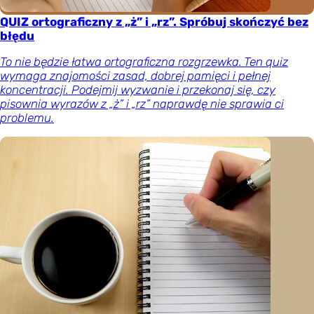
QUIZ ortograficzny z „ż” i „rz”. Spróbuj skończyć bez
błędu
To nie będzie łatwa ortograficzna rozgrzewka. Ten quiz
wymaga znajomości zasad, dobrej pamięci i pełnej
koncentracji. Podejmij wyzwanie i przekonaj się, czy
pisownia wyrazów z „ż” i „rz” naprawdę nie sprawia ci
problemu.