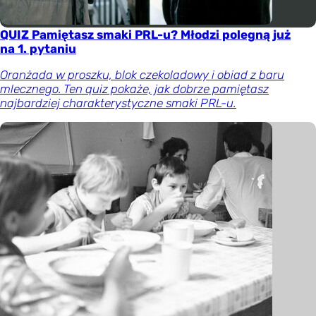
QUIZ Pamiętasz smaki PRL-u? Młodzi polegną już
na 1. pytaniu
Oranżada w proszku, blok czekoladowy i obiad z baru
mlecznego. Ten quiz pokaże, jak dobrze pamiętasz
najbardziej charakterystyczne smaki PRL-u.