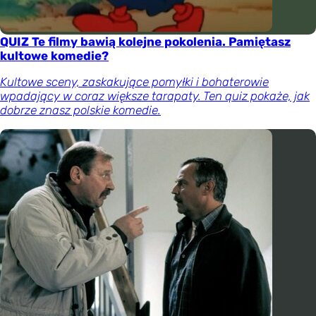
QUIZ Te filmy bawią kolejne pokolenia. Pamiętasz
kultowe komedie?
Kultowe sceny, zaskakujące pomyłki i bohaterowie
wpadający w coraz większe tarapaty. Ten quiz pokaże, jak
dobrze znasz polskie komedie.