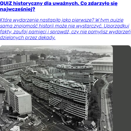
QUIZ historyczny dla uważnych. Co zdarzyło się
najwcześniej?
Które wydarzenie nastąpiło jako pierwsze? W tym quizie
sama znajomość historii może nie wystarczyć. Uporządkuj
fakty, zaufaj pamięci i sprawdź, czy nie pomylisz wydarzeń
dzielonych przez dekady.