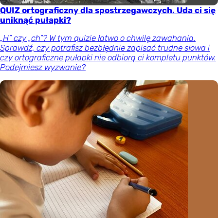
QUIZ ortograficzny dla spostrzegawczych. Uda ci się
uniknąć pułapki?
„H” czy „ch”? W tym quizie łatwo o chwilę zawahania.
Sprawdź, czy potrafisz bezbłędnie zapisać trudne słowa i
czy ortograficzne pułapki nie odbiorą ci kompletu punktów.
Podejmiesz wyzwanie?