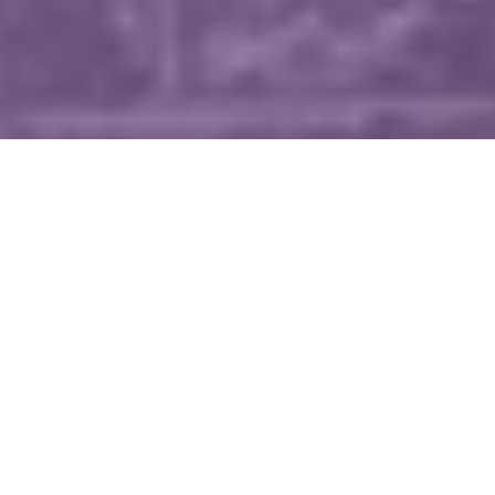
WIĘCEJ QUIZÓW
Matematyczna kartkówka bez trudnych
wzorów. Ile punktów zdobędziesz?
Co wiesz o witaminach? Sprawdzimy w tym