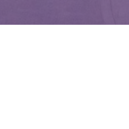
WIĘCEJ QUIZÓW
Co wiesz o witaminach? Sprawdzimy w tym
QUIZIE
Znasz zwierzęta żyjące w Polsce? Spróbuj