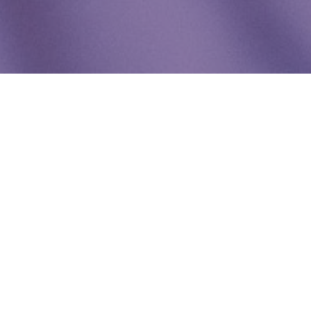
WIĘCEJ QUIZÓW
Co wiesz o witaminach? Sprawdzimy w tym
QUIZIE
Znasz zwierzęta żyjące w Polsce? Spróbuj