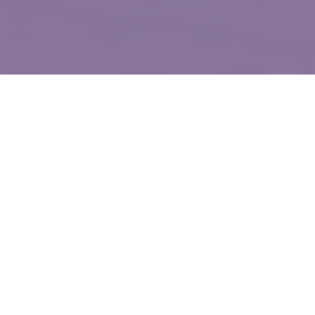
WIĘCEJ QUIZÓW
Co wiesz o Polsce? Spróbuj odpowiedzieć
poprawnie na 10 pytań
Największy, najmniejszy, najszybszy. Jak