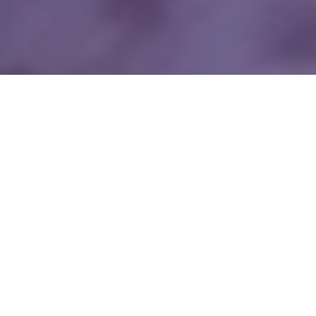
WIĘCEJ QUIZÓW
Co wiesz o Polsce? Spróbuj odpowiedzieć
poprawnie na 10 pytań
Największy, najmniejszy, najszybszy. Jak