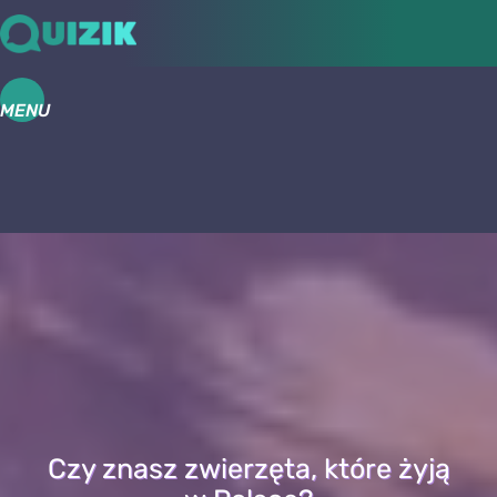
MENU
Czy znasz zwierzęta, które żyją