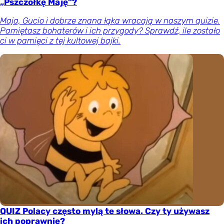
„Pszczółkę Maję”?
Maja, Gucio i dobrze znana łąka wracają w naszym quizie.
Pamiętasz bohaterów i ich przygody? Sprawdź, ile zostało
ci w pamięci z tej kultowej bajki.
QUIZ Polacy często mylą te słowa. Czy ty używasz
ich poprawnie?