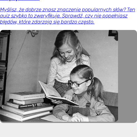
Myślisz, że dobrze znasz znaczenie popularnych słów? Ten
quiz szybko to zweryfikuje. Sprawdź, czy nie popełniasz
błędów, które zdarzają się bardzo często.