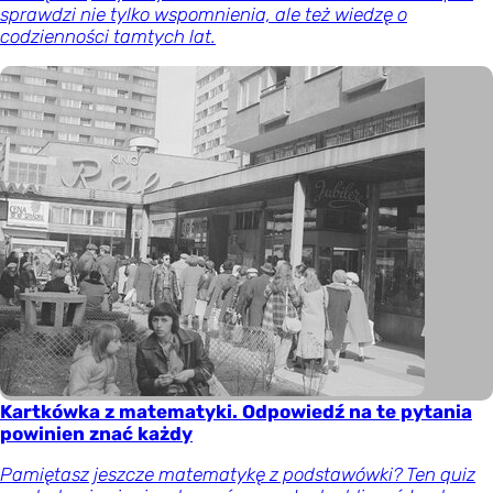
sprawdzi nie tylko wspomnienia, ale też wiedzę o
codzienności tamtych lat.
Kartkówka z matematyki. Odpowiedź na te pytania
powinien znać każdy
Pamiętasz jeszcze matematykę z podstawówki? Ten quiz