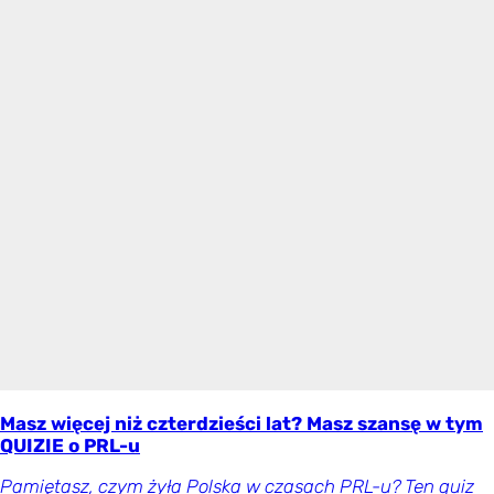
Masz więcej niż czterdzieści lat? Masz szansę w tym
QUIZIE o PRL-u
Pamiętasz, czym żyła Polska w czasach PRL-u? Ten quiz