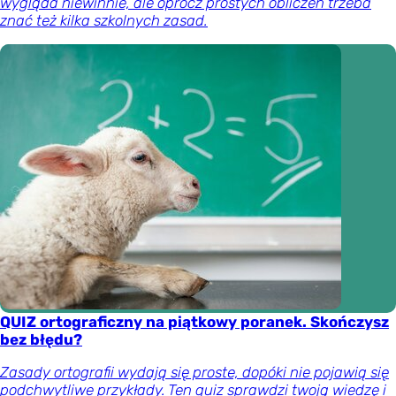
wygląda niewinnie, ale oprócz prostych obliczeń trzeba
znać też kilka szkolnych zasad.
QUIZ ortograficzny na piątkowy poranek. Skończysz
bez błędu?
Zasady ortografii wydają się proste, dopóki nie pojawią się
podchwytliwe przykłady. Ten quiz sprawdzi twoją wiedzę i