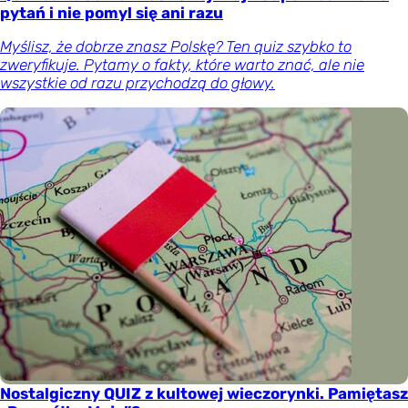
pytań i nie pomyl się ani razu
Myślisz, że dobrze znasz Polskę? Ten quiz szybko to
zweryfikuje. Pytamy o fakty, które warto znać, ale nie
wszystkie od razu przychodzą do głowy.
Nostalgiczny QUIZ z kultowej wieczorynki. Pamiętasz