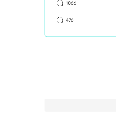
1066
476
Wiedza ogólna
Trudne
Misz Masz