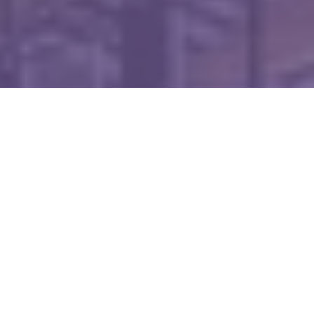
WIĘCEJ QUIZÓW
Matematyczna kartkówka bez trudnych
wzorów. Ile punktów zdobędziesz?
Co wiesz o witaminach? Sprawdzimy w tym