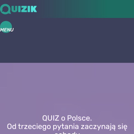
MENU
QUIZ o Polsce.
Od trzeciego pytania zaczynają się