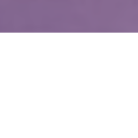
WIĘCEJ QUIZÓW
Co wiesz o witaminach? Sprawdzimy w tym
QUIZIE
Znasz zwierzęta żyjące w Polsce? Spróbuj