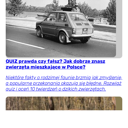
QUIZ prawda czy fałsz? Jak dobrze znasz
zwierzęta mieszkające w Polsce?
Niektóre fakty o rodzimej faunie brzmią jak zmyślenie,
a popularne przekonania okazują się błędne. Rozwiąż
quiz i oceń 10 twierdzeń o dzikich zwierzętach.