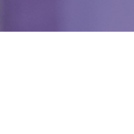
WIĘCEJ QUIZÓW
Matematyczna kartkówka bez trudnych
wzorów. Ile punktów zdobędziesz?
Jaki to ptak? Dopasuj nazwę do zdjęcia