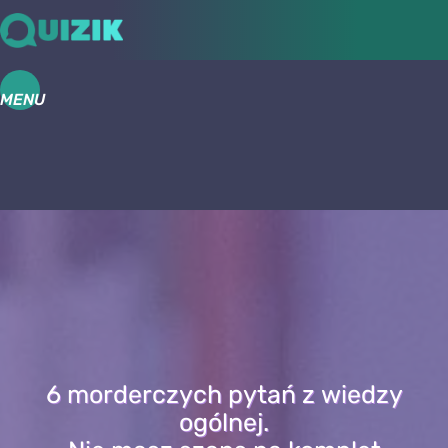
MENU
6 morderczych pytań z wiedzy
ogólnej.