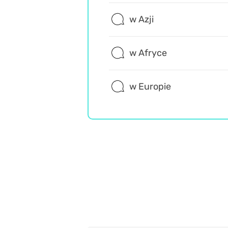
w Azji
w Afryce
w Europie
Wiedza ogólna
Trudne
Misz Masz