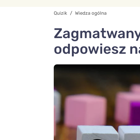
Quizik
/
Wiedza ogólna
Zagmatwany Q
odpowiesz na