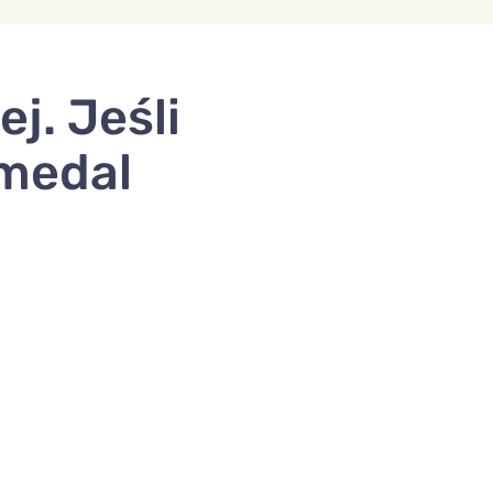
j. Jeśli
 medal