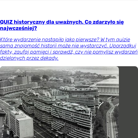
QUIZ historyczny dla uważnych. Co zdarzyło się
najwcześniej?
Które wydarzenie nastąpiło jako pierwsze? W tym quizie
sama znajomość historii może nie wystarczyć. Uporządkuj
fakty, zaufaj pamięci i sprawdź, czy nie pomylisz wydarzeń
dzielonych przez dekady.