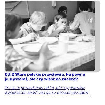
QUIZ Stare polskie przysłowia. Na pewno
je słyszałeś, ale czy wiesz co znaczą?
Znasz te powiedzenia od lat, ale czy potrafisz
wyjaśnić ich sens? Ten quiz z polskich przysłów
pokaże, czy dobrze odczytujesz ludową mądrość.