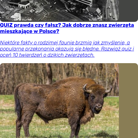
QUIZ prawda czy fałsz? Jak dobrze znasz zwierzęta
mieszkające w Polsce?
Niektóre fakty o rodzimej faunie brzmią jak zmyślenie, a
popularne przekonania okazują się błędne. Rozwiąż quiz i
oceń 10 twierdzeń o dzikich zwierzętach.