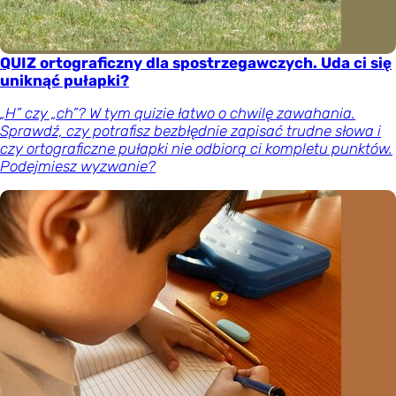
QUIZ ortograficzny dla spostrzegawczych. Uda ci się
uniknąć pułapki?
„H” czy „ch”? W tym quizie łatwo o chwilę zawahania.
Sprawdź, czy potrafisz bezbłędnie zapisać trudne słowa i
czy ortograficzne pułapki nie odbiorą ci kompletu punktów.
Podejmiesz wyzwanie?