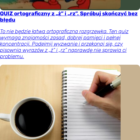
QUIZ ortograficzny z „ż” i „rz”. Spróbuj skończyć bez
błędu
To nie będzie łatwa ortograficzna rozgrzewka. Ten quiz
wymaga znajomości zasad, dobrej pamięci i pełnej
koncentracji. Podejmij wyzwanie i przekonaj się, czy
pisownia wyrazów z „ż” i „rz” naprawdę nie sprawia ci
problemu.