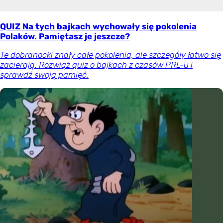
QUIZ Na tych bajkach wychowały się pokolenia
Polaków. Pamiętasz je jeszcze?
Te dobranocki znały całe pokolenia, ale szczegóły łatwo się
zacierają. Rozwiąż quiz o bajkach z czasów PRL-u i
sprawdź swoją pamięć.