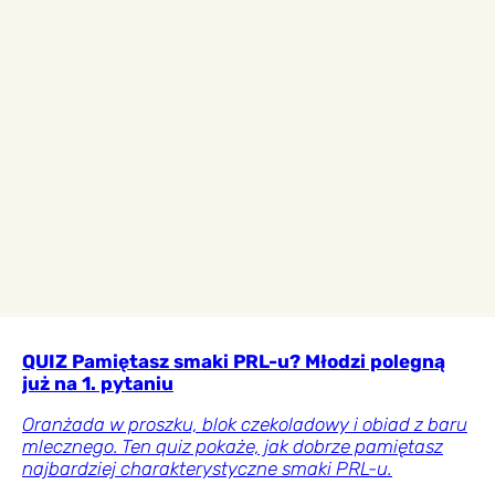
QUIZ Pamiętasz smaki PRL-u? Młodzi polegną
już na 1. pytaniu
Oranżada w proszku, blok czekoladowy i obiad z baru
mlecznego. Ten quiz pokaże, jak dobrze pamiętasz
najbardziej charakterystyczne smaki PRL-u.