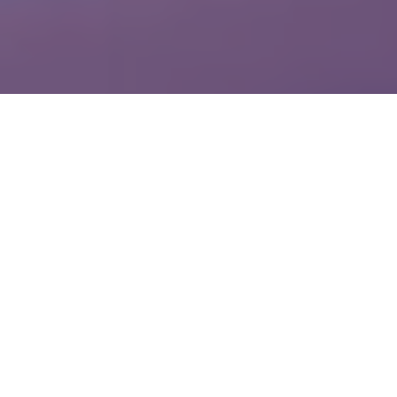
WIĘCEJ QUIZÓW
Znasz zwierzęta żyjące w Polsce? Spróbuj
zgarnąć komplet
Wiesz trochę o wszystkim? Ten quiz szybko