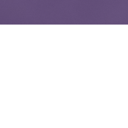
WIĘCEJ QUIZÓW
Matematyczna kartkówka bez trudnych
wzorów. Ile punktów zdobędziesz?
Jaki to ptak? Dopasuj nazwę do zdjęcia