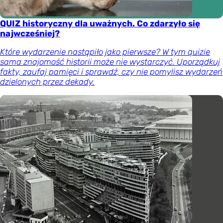
QUIZ historyczny dla uważnych. Co zdarzyło się
najwcześniej?
Które wydarzenie nastąpiło jako pierwsze? W tym quizie
sama znajomość historii może nie wystarczyć. Uporządkuj
fakty, zaufaj pamięci i sprawdź, czy nie pomylisz wydarzeń
dzielonych przez dekady.