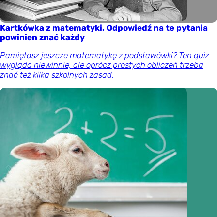
Kartkówka z matematyki. Odpowiedź na te pytania
powinien znać każdy
Pamiętasz jeszcze matematykę z podstawówki? Ten quiz
wygląda niewinnie, ale oprócz prostych obliczeń trzeba
znać też kilka szkolnych zasad.