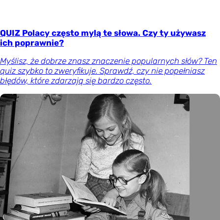
QUIZ Polacy często mylą te słowa. Czy ty używasz
ich poprawnie?
Myślisz, że dobrze znasz znaczenie popularnych słów? Ten
quiz szybko to zweryfikuje. Sprawdź, czy nie popełniasz
błędów, które zdarzają się bardzo często.