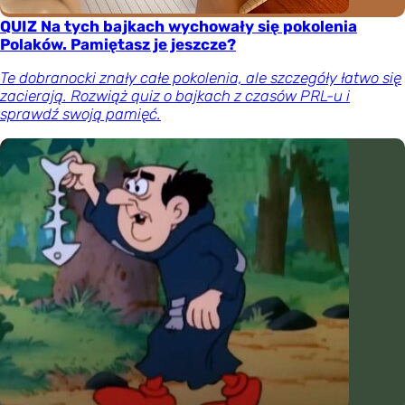
QUIZ Na tych bajkach wychowały się pokolenia
Polaków. Pamiętasz je jeszcze?
Te dobranocki znały całe pokolenia, ale szczegóły łatwo się
zacierają. Rozwiąż quiz o bajkach z czasów PRL-u i
sprawdź swoją pamięć.