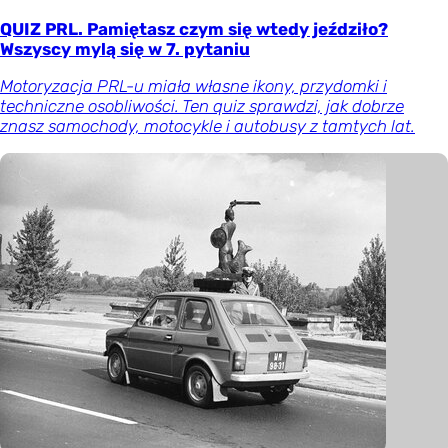
QUIZ PRL. Pamiętasz czym się wtedy jeździło?
Wszyscy mylą się w 7. pytaniu
Motoryzacja PRL-u miała własne ikony, przydomki i
techniczne osobliwości. Ten quiz sprawdzi, jak dobrze
znasz samochody, motocykle i autobusy z tamtych lat.