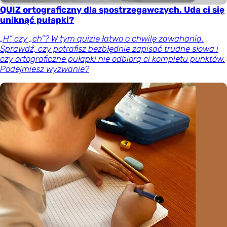
QUIZ ortograficzny dla spostrzegawczych. Uda ci się
uniknąć pułapki?
„H” czy „ch”? W tym quizie łatwo o chwilę zawahania.
Sprawdź, czy potrafisz bezbłędnie zapisać trudne słowa i
czy ortograficzne pułapki nie odbiorą ci kompletu punktów.
Podejmiesz wyzwanie?