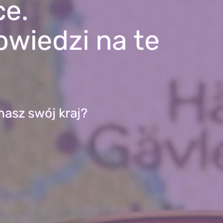
ce.
owiedzi na te
nasz swój kraj?