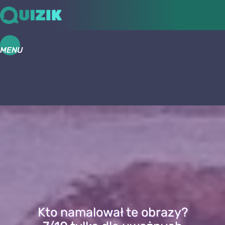
MENU
Kto namalował te obrazy?