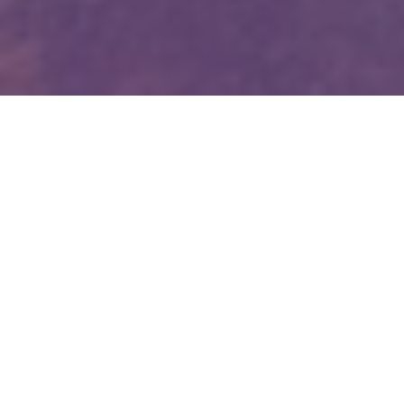
WIĘCEJ QUIZÓW
Matematyczna kartkówka bez trudnych
wzorów. Ile punktów zdobędziesz?
Jaki to ptak? Dopasuj nazwę do zdjęcia