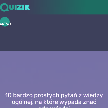
MENU
10 bardzo prostych pytań z wiedzy
ogólnej, na które wypada znać