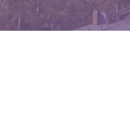
WIĘCEJ QUIZÓW
Znasz zwierzęta żyjące w Polsce? Spróbuj
zgarnąć komplet
Wiesz trochę o wszystkim? Ten quiz szybko