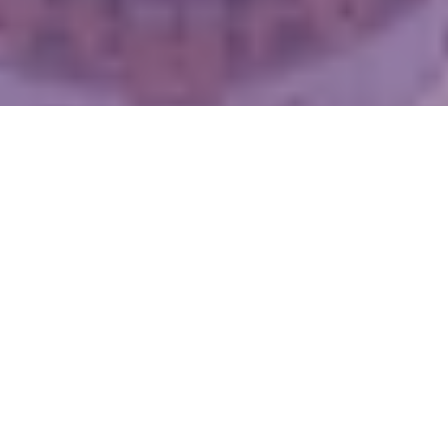
WIĘCEJ QUIZÓW
Znasz zwierzęta żyjące w Polsce? Spróbuj
zgarnąć komplet
Wiesz trochę o wszystkim? Ten quiz szybko