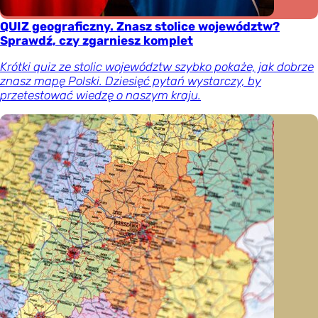
QUIZ geograficzny. Znasz stolice województw?
Sprawdź, czy zgarniesz komplet
Krótki quiz ze stolic województw szybko pokaże, jak dobrze
znasz mapę Polski. Dziesięć pytań wystarczy, by
przetestować wiedzę o naszym kraju.