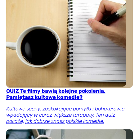
QUIZ Te filmy bawią kolejne pokolenia.
Pamiętasz kultowe komedie?
Kultowe sceny, zaskakujące pomyłki i bohaterowie
wpadający w coraz większe tarapaty. Ten quiz
pokaże, jak dobrze znasz polskie komedie.