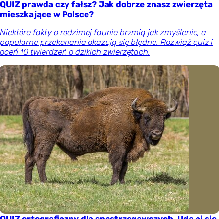
QUIZ prawda czy fałsz? Jak dobrze znasz zwierzęta
mieszkające w Polsce?
Niektóre fakty o rodzimej faunie brzmią jak zmyślenie, a
popularne przekonania okazują się błędne. Rozwiąż quiz i
oceń 10 twierdzeń o dzikich zwierzętach.
QUIZ ortograficzny dla spostrzegawczych. Uda ci się