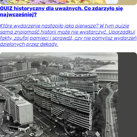
QUIZ historyczny dla uważnych. Co zdarzyło się
najwcześniej?
Które wydarzenie nastąpiło jako pierwsze? W tym quizie
sama znajomość historii może nie wystarczyć. Uporządkuj
fakty, zaufaj pamięci i sprawdź, czy nie pomylisz wydarzeń
dzielonych przez dekady.