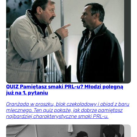
QUIZ Pamiętasz smaki PRL-u? Młodzi polegną
już na 1. pytaniu
Oranżada w proszku, blok czekoladowy i obiad z baru
mlecznego. Ten quiz pokaże, jak dobrze pamiętasz
najbardziej charakterystyczne smaki PRL-u.