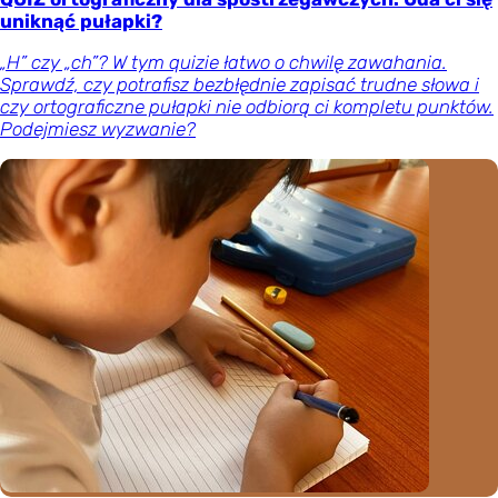
uniknąć pułapki?
„H” czy „ch”? W tym quizie łatwo o chwilę zawahania.
Sprawdź, czy potrafisz bezbłędnie zapisać trudne słowa i
czy ortograficzne pułapki nie odbiorą ci kompletu punktów.
Podejmiesz wyzwanie?