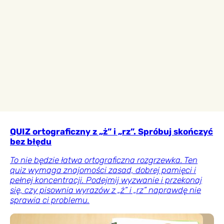
QUIZ ortograficzny z „ż” i „rz”. Spróbuj skończyć
bez błędu
To nie będzie łatwa ortograficzna rozgrzewka. Ten
quiz wymaga znajomości zasad, dobrej pamięci i
pełnej koncentracji. Podejmij wyzwanie i przekonaj
się, czy pisownia wyrazów z „ż” i „rz” naprawdę nie
sprawia ci problemu.