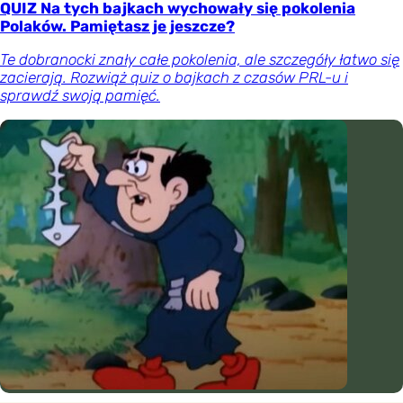
QUIZ Na tych bajkach wychowały się pokolenia
Polaków. Pamiętasz je jeszcze?
Te dobranocki znały całe pokolenia, ale szczegóły łatwo się
zacierają. Rozwiąż quiz o bajkach z czasów PRL-u i
sprawdź swoją pamięć.