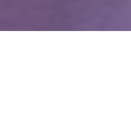
WIĘCEJ QUIZÓW
Co wiesz o Polsce? Spróbuj odpowiedzieć
poprawnie na 10 pytań
Największy, najmniejszy, najszybszy. Jak