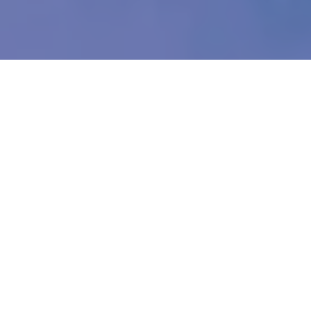
WIĘCEJ QUIZÓW
Co wiesz o witaminach? Sprawdzimy w tym
QUIZIE
Znasz zwierzęta żyjące w Polsce? Spróbuj