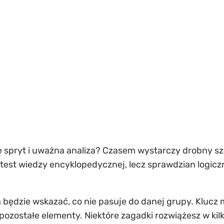
się spryt i uważna analiza? Czasem wystarczy drobny sz
e test wiedzy encyklopedycznej, lecz sprawdzian logi
dzie wskazać, co nie pasuje do danej grupy. Klucz mo
y pozostałe elementy. Niektóre zagadki rozwiążesz w k