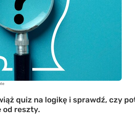
nte
wiąż quiz na logikę i sprawdź, czy p
 od reszty.