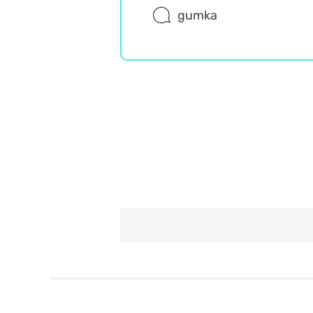
gumka
Wiedza ogólna
Trudne
Misz Masz