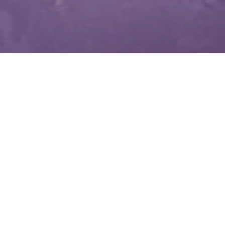
WIĘCEJ QUIZÓW
Co wiesz o witaminach? Sprawdzimy w tym
QUIZIE
Znasz zwierzęta żyjące w Polsce? Spróbuj