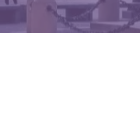
WIĘCEJ QUIZÓW
Matematyczna kartkówka bez trudnych
wzorów. Ile punktów zdobędziesz?
Jaki to ptak? Dopasuj nazwę do zdjęcia