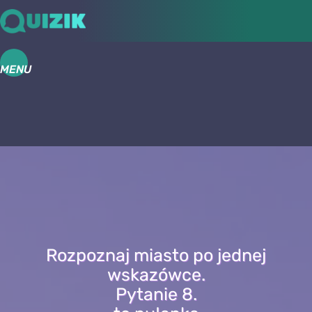
MENU
Rozpoznaj miasto po jednej
wskazówce.
Pytanie 8.