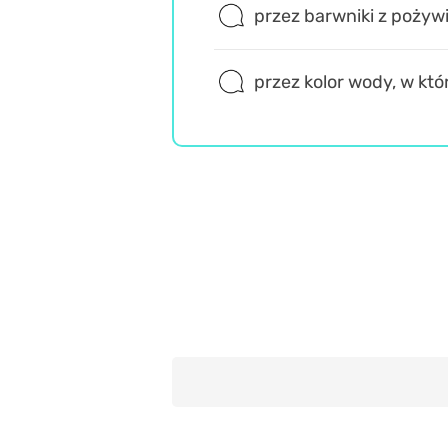
przez barwniki z pożyw
przez kolor wody, w któr
Wiedza ogólna
Misz Masz
Trudne