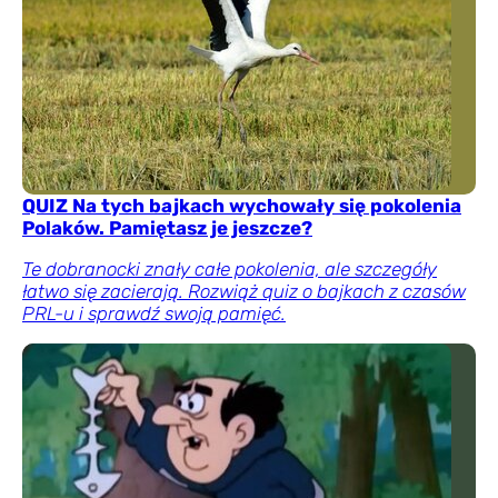
QUIZ Na tych bajkach wychowały się pokolenia
Polaków. Pamiętasz je jeszcze?
Te dobranocki znały całe pokolenia, ale szczegóły
łatwo się zacierają. Rozwiąż quiz o bajkach z czasów
PRL-u i sprawdź swoją pamięć.