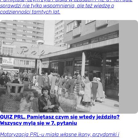
sprawdzi nie tylko wspomnienia, ale też wiedzę o
codzienności tamtych lat.
QUIZ PRL. Pamiętasz czym się wtedy jeździło?
Wszyscy mylą się w 7. pytaniu
Motoryzacja PRL-u miała własne ikony, przydomki i