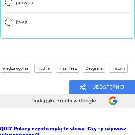
prawda
fałsz
Wiedza ogólna
Trudne
Misz Masz
Geografia
Historia
UDOSTĘPNIJ
Dodaj jako
źródło w Google
QUIZ Polacy często mylą te słowa. Czy ty używasz
ich poprawnie?