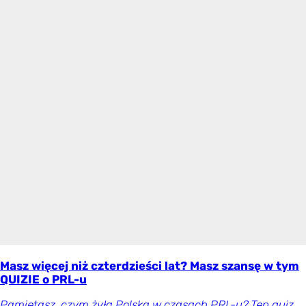
Masz więcej niż czterdzieści lat? Masz szansę w tym
QUIZIE o PRL-u
Pamiętasz, czym żyła Polska w czasach PRL-u? Ten quiz