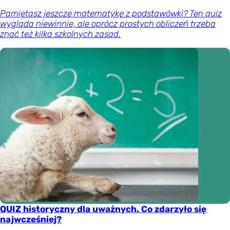
Pamiętasz jeszcze matematykę z podstawówki? Ten quiz
wygląda niewinnie, ale oprócz prostych obliczeń trzeba
znać też kilka szkolnych zasad.
QUIZ historyczny dla uważnych. Co zdarzyło się
najwcześniej?