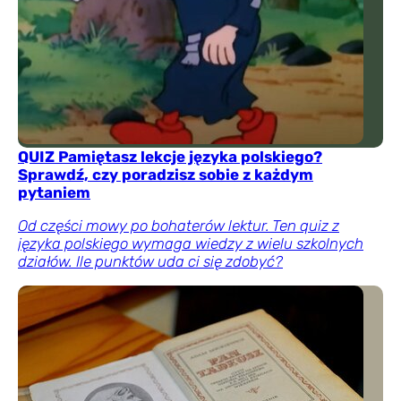
QUIZ Pamiętasz lekcje języka polskiego?
Sprawdź, czy poradzisz sobie z każdym
pytaniem
Od części mowy po bohaterów lektur. Ten quiz z
języka polskiego wymaga wiedzy z wielu szkolnych
działów. Ile punktów uda ci się zdobyć?