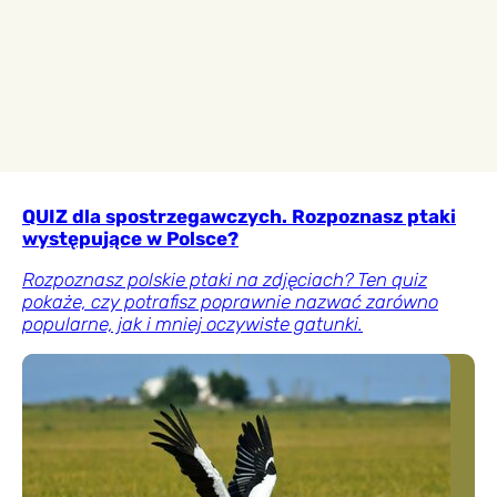
QUIZ dla spostrzegawczych. Rozpoznasz ptaki
występujące w Polsce?
Rozpoznasz polskie ptaki na zdjęciach? Ten quiz
pokaże, czy potrafisz poprawnie nazwać zarówno
popularne, jak i mniej oczywiste gatunki.