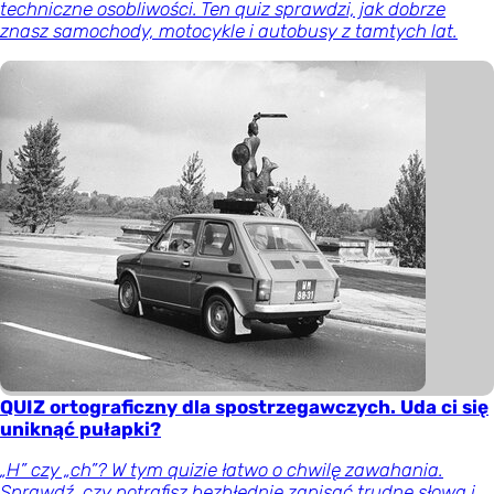
techniczne osobliwości. Ten quiz sprawdzi, jak dobrze
znasz samochody, motocykle i autobusy z tamtych lat.
QUIZ ortograficzny dla spostrzegawczych. Uda ci się
uniknąć pułapki?
„H” czy „ch”? W tym quizie łatwo o chwilę zawahania.
Sprawdź, czy potrafisz bezbłędnie zapisać trudne słowa i