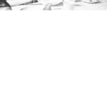
Quiz o czasach PRL-u
/ Źródło:
Narodowe Archiwum Cyfrowe
Oranżada w proszku, blok czekoladowy i obiad
z baru mlecznego. Ten quiz pokaże, jak dobrze
pamiętasz najbardziej charakterystyczne
smaki PRL-u.
Niektóre smaki potrafią wrócić po latach szybciej
niż wspomnienia. Wystarczy pomyśleć o oranżadzie
w proszku, ciepłych lodach, bloku czekoladowym albo
zapiekance z pieczarkami, by od razu przenieść się
do czasów szkolnych sklepików, barów mlecznych
i domowych przyjęć. Tyle że pamięć bywa wybiórcza