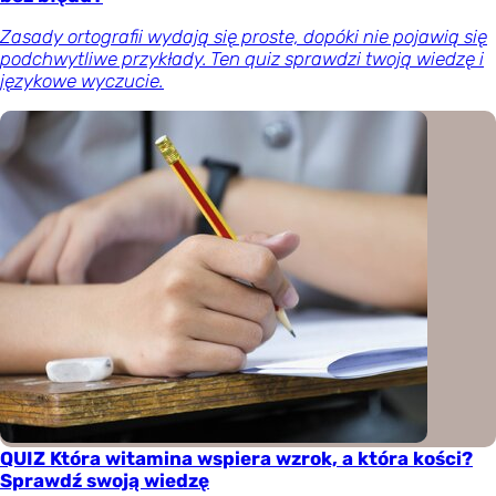
Zasady ortografii wydają się proste, dopóki nie pojawią się
podchwytliwe przykłady. Ten quiz sprawdzi twoją wiedzę i
językowe wyczucie.
QUIZ Która witamina wspiera wzrok, a która kości?
Sprawdź swoją wiedzę