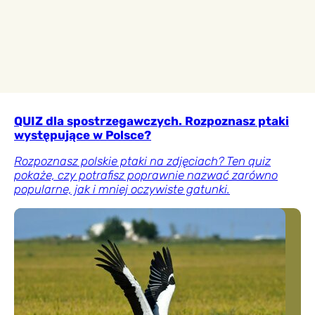
QUIZ dla spostrzegawczych. Rozpoznasz ptaki
występujące w Polsce?
Rozpoznasz polskie ptaki na zdjęciach? Ten quiz
pokaże, czy potrafisz poprawnie nazwać zarówno
popularne, jak i mniej oczywiste gatunki.