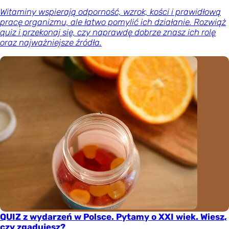
Witaminy wspierają odporność, wzrok, kości i prawidłową
pracę organizmu, ale łatwo pomylić ich działanie. Rozwiąż
quiz i przekonaj się, czy naprawdę dobrze znasz ich rolę
oraz najważniejsze źródła.
QUIZ z wydarzeń w Polsce. Pytamy o XXI wiek. Wiesz,
czy zgadujesz?