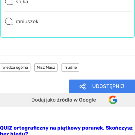
sójka
raniuszek
Wiedza ogólna
Misz Masz
Trudne
UDOSTĘPNIJ
Dodaj jako
źródło w Google
QUIZ ortograficzny na piątkowy poranek. Skończysz
bez błędu?