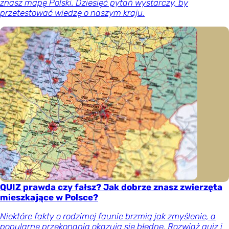
znasz mapę Polski. Dziesięć pytań wystarczy, by
przetestować wiedzę o naszym kraju.
QUIZ prawda czy fałsz? Jak dobrze znasz zwierzęta
mieszkające w Polsce?
Niektóre fakty o rodzimej faunie brzmią jak zmyślenie, a
popularne przekonania okazują się błędne. Rozwiąż quiz i