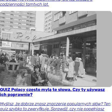
codzienności tamtych lat.
QUIZ Polacy często mylą te słowa. Czy ty używasz
ich poprawnie?
Myślisz, że dobrze znasz znaczenie popularnych słów? Ten
quiz szybko to zweryfikuje. Sprawdź, czy nie popełniasz