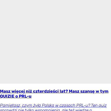
Masz więcej niż czterdzieści lat? Masz szansę w tym
QUIZIE o PRL-u
Pamiętasz, czym żyła Polska w czasach PRL-u? Ten quiz
sprawdzi nie tylko wspomnienia, ale też wiedzę o