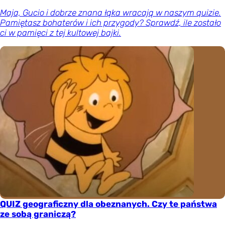
Maja, Gucio i dobrze znana łąka wracają w naszym quizie.
Pamiętasz bohaterów i ich przygody? Sprawdź, ile zostało
ci w pamięci z tej kultowej bajki.
QUIZ geograficzny dla obeznanych. Czy te państwa
ze sobą graniczą?