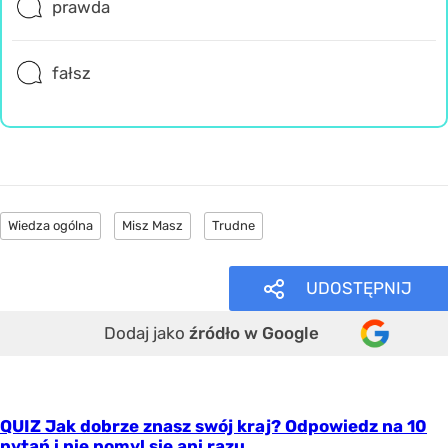
prawda
fałsz
Wiedza ogólna
Misz Masz
Trudne
UDOSTĘPNIJ
Dodaj jako
źródło w Google
QUIZ Jak dobrze znasz swój kraj? Odpowiedz na 10
pytań i nie pomyl się ani razu