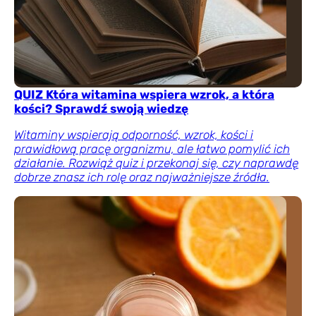
QUIZ Która witamina wspiera wzrok, a która
kości? Sprawdź swoją wiedzę
Witaminy wspierają odporność, wzrok, kości i
prawidłową pracę organizmu, ale łatwo pomylić ich
działanie. Rozwiąż quiz i przekonaj się, czy naprawdę
dobrze znasz ich rolę oraz najważniejsze źródła.