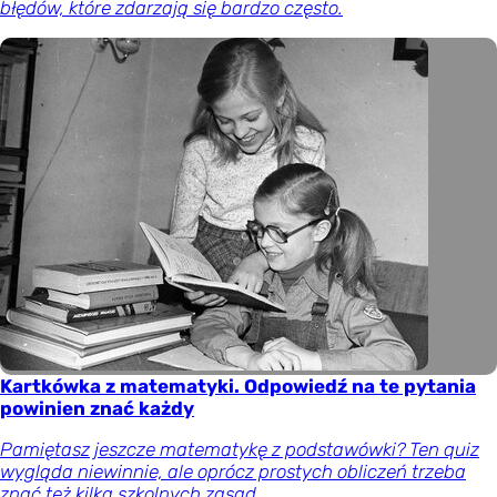
błędów, które zdarzają się bardzo często.
Kartkówka z matematyki. Odpowiedź na te pytania
powinien znać każdy
Pamiętasz jeszcze matematykę z podstawówki? Ten quiz
wygląda niewinnie, ale oprócz prostych obliczeń trzeba
znać też kilka szkolnych zasad.