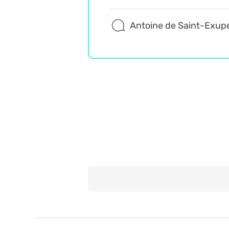
Antoine de Saint-Exup
Wiedza ogólna
Trudne
Misz Masz