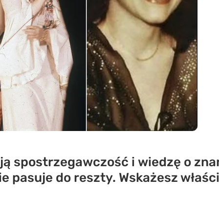
oją spostrzegawczość i wiedzę o zn
ie pasuje do reszty. Wskażesz właś