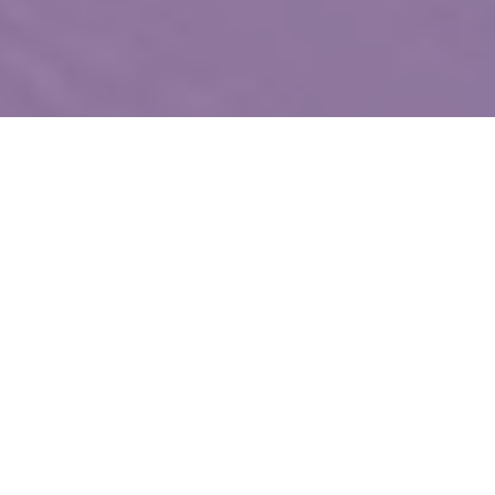
WIĘCEJ QUIZÓW
Matematyczna kartkówka bez trudnych
wzorów. Ile punktów zdobędziesz?
Jaki to ptak? Dopasuj nazwę do zdjęcia