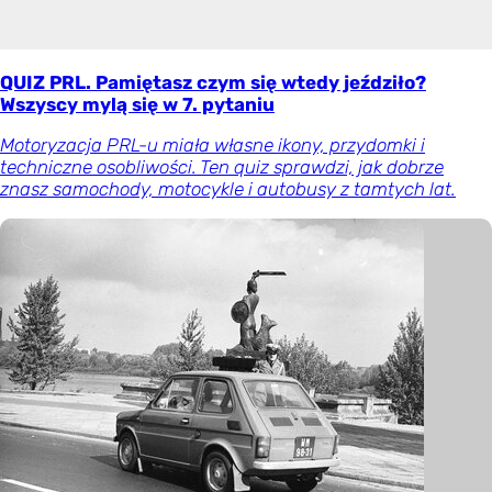
QUIZ PRL. Pamiętasz czym się wtedy jeździło?
Wszyscy mylą się w 7. pytaniu
Motoryzacja PRL-u miała własne ikony, przydomki i
techniczne osobliwości. Ten quiz sprawdzi, jak dobrze
znasz samochody, motocykle i autobusy z tamtych lat.