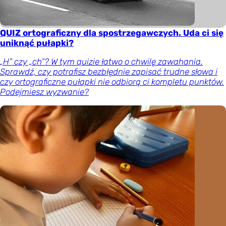
QUIZ ortograficzny dla spostrzegawczych. Uda ci się
uniknąć pułapki?
„H” czy „ch”? W tym quizie łatwo o chwilę zawahania.
Sprawdź, czy potrafisz bezbłędnie zapisać trudne słowa i
czy ortograficzne pułapki nie odbiorą ci kompletu punktów.
Podejmiesz wyzwanie?