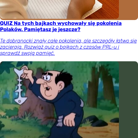
QUIZ Na tych bajkach wychowały się pokolenia
Polaków. Pamiętasz je jeszcze?
Te dobranocki znały całe pokolenia, ale szczegóły łatwo się
zacierają. Rozwiąż quiz o bajkach z czasów PRL-u i
sprawdź swoją pamięć.