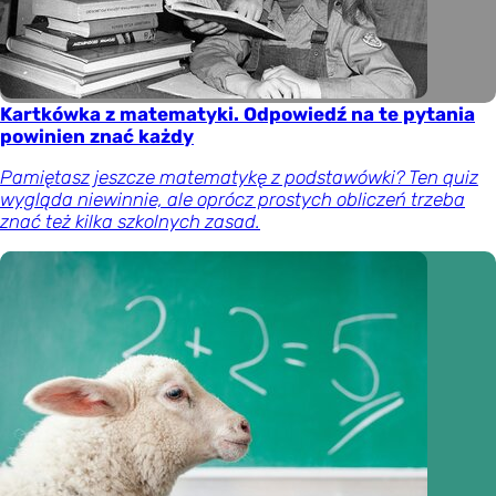
Kartkówka z matematyki. Odpowiedź na te pytania
powinien znać każdy
Pamiętasz jeszcze matematykę z podstawówki? Ten quiz
wygląda niewinnie, ale oprócz prostych obliczeń trzeba
znać też kilka szkolnych zasad.