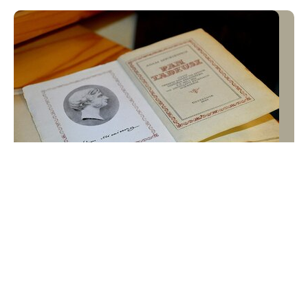
QUIZ 10 pytań z geografii Polski. Wynik niższy
niż 9/10 to powód do wstydu
Jak dobrze znasz Polskę? Przed tobą quiz
geograficzny składający się z 10 pytań. Odpowiesz na
wszystkie?