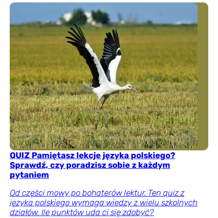
QUIZ Pamiętasz lekcje języka polskiego?
Sprawdź, czy poradzisz sobie z każdym
pytaniem
Od części mowy po bohaterów lektur. Ten quiz z
języka polskiego wymaga wiedzy z wielu szkolnych
działów. Ile punktów uda ci się zdobyć?