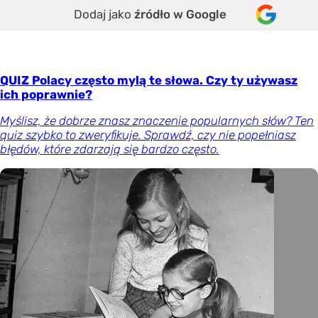
Dodaj jako
źródło w Google
QUIZ Polacy często mylą te słowa. Czy ty używasz
ich poprawnie?
Myślisz, że dobrze znasz znaczenie popularnych słów? Ten
quiz szybko to zweryfikuje. Sprawdź, czy nie popełniasz
błędów, które zdarzają się bardzo często.