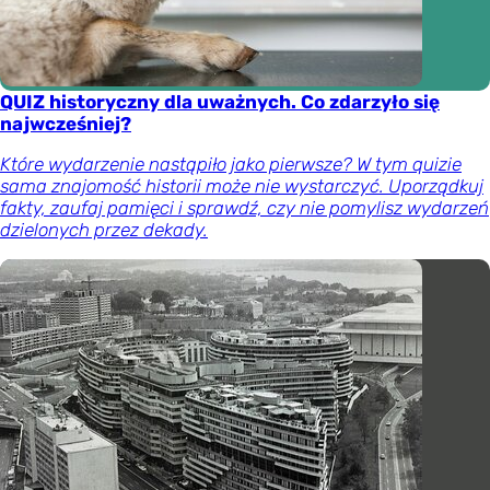
QUIZ historyczny dla uważnych. Co zdarzyło się
najwcześniej?
Które wydarzenie nastąpiło jako pierwsze? W tym quizie
sama znajomość historii może nie wystarczyć. Uporządkuj
fakty, zaufaj pamięci i sprawdź, czy nie pomylisz wydarzeń
dzielonych przez dekady.