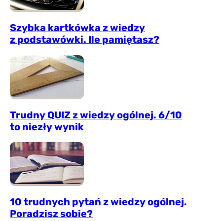
Szybka kartkówka z wiedzy
z podstawówki. Ile pamiętasz?
Trudny QUIZ z wiedzy ogólnej. 6/10
to niezły wynik
10 trudnych pytań z wiedzy ogólnej.
Poradzisz sobie?