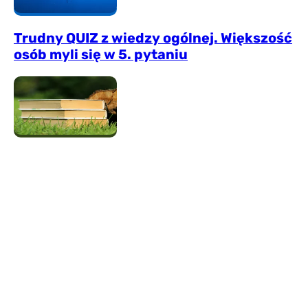
Trudny QUIZ z wiedzy ogólnej. Większość
osób myli się w 5. pytaniu