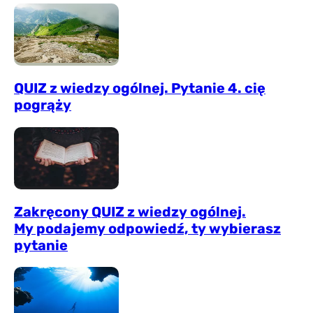
QUIZ z wiedzy ogólnej. Pytanie 4. cię
pogrąży
Zakręcony QUIZ z wiedzy ogólnej.
My podajemy odpowiedź, ty wybierasz
pytanie